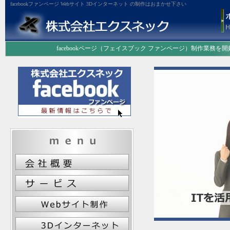
facebookファンページ Webサイト 3Dインターネット の制作はおまかせ下さい
facebookページ（フェイスブック ファンページ）制作業務を開