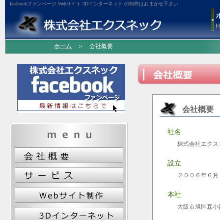
facebookファンページ Webサイト 3Dインターネット の制作はおまかせ下さい
ホーム
＞ 会社概要
会社概要
社名
株式会社エクス
設立
２００６年６月
本社
大阪市旭区森小